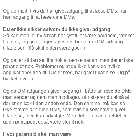
Og dermed, hvis du har givet adgang til at læse DMs, har
høn adgang til at læse dine DMs.
Du er ikke sikker selvom du ikke giver adgang
Så kan man jo, hvis man har lyst til at være paranoid, tænke:
fint nok, jeg giver ingen apps der beder om DM-adgang
tilladelsen. Så skulle den være god-fin!
Og det er sådan set fint nok at tænke sådan, men det er ikke
paranoidt nok. Problemet er, at du ikke kan vide hvilke
applikationer den du DM'er med, har givet tilladelse. Og på
hvilket niveau.
Og da DM-adgangen giver adgang til både at læse de DMs
man sender og dem man modtager, så risikerer du altså at
der er en læk i den anden ende. Den samme læk kan så
ikke ramme
alle
dine DMs, som hvis du selv havde givet
tilladelse, men kun udvalgte. Men det kan hvis uheldet er
ude i princippet også være slemt nok.
Hvor paranoid skal man være