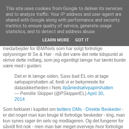
This site uses cookies from Google to deliver its services
and to analyze traffic. Your IP address and user-agent are
shared with Google along with performance and security
metrics to ensure quality of service, generate usage
Vær varsom med dine DMs
statistics, and to detect and address abuse.
LEARN MORE
GOT IT
I anledning af den sag oprulles mens dette skrives - om en
medarbejder for IBM/Nets som har solgt fortrolige
oplysninger til Se & Hør - må det være det rette tidspunkt at
skrive dette indlæg, som jeg egentligt længe har tænkt burde
være med i guiden:
Det er ik længe siden, Sass bad EL om at tage
sølvpapirshatten af, fordi vi er bekymrede for
datasikkerheden i Nets
#påmedsølvpapirshatten
— Pernille Skipper (@PSkipperEL)
April 30,
2014
Som forklaret i kapitlet om
twitters DMs - Direkte Beskeder
-
er det noget man kan bruge til fortrolige beskeder - ting, man
kun synes rager én selv og modtageren. Og det fungerer for
såvidt fint nok - men man bør meget overveje
hvor
fortrolige