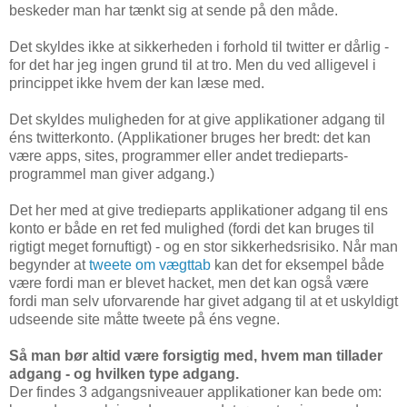
beskeder man har tænkt sig at sende på den måde.
Det skyldes ikke at sikkerheden i forhold til twitter er dårlig -
for det har jeg ingen grund til at tro. Men du ved alligevel i
princippet ikke hvem der kan læse med.
Det skyldes muligheden for at give applikationer adgang til
éns twitterkonto. (Applikationer bruges her bredt: det kan
være apps, sites, programmer eller andet tredieparts-
programmel man giver adgang.)
Det her med at give tredieparts applikationer adgang til ens
konto er både en ret fed mulighed (fordi det kan bruges til
rigtigt meget fornuftigt) - og en stor sikkerhedsrisiko. Når man
begynder at
tweete om vægttab
kan det for eksempel både
være fordi man er blevet hacket, men det kan også være
fordi man selv uforvarende har givet adgang til at et uskyldigt
udseende site måtte tweete på éns vegne.
Så man bør altid være forsigtig med, hvem man tillader
adgang - og hvilken type adgang.
Der findes 3 adgangsniveauer applikationer kan bede om: