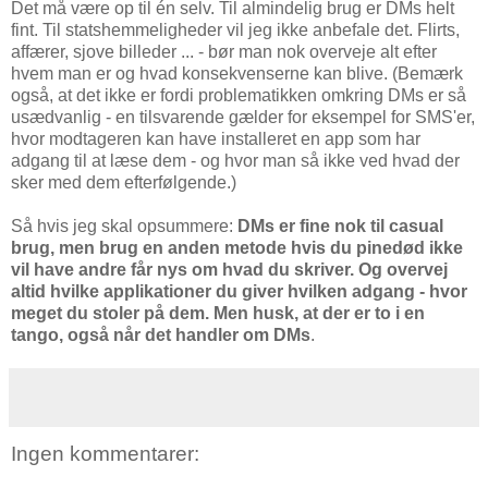
Det må være op til én selv. Til almindelig brug er DMs helt
fint. Til statshemmeligheder vil jeg ikke anbefale det. Flirts,
affærer, sjove billeder ... - bør man nok overveje alt efter
hvem man er og hvad konsekvenserne kan blive. (Bemærk
også, at det ikke er fordi problematikken omkring DMs er så
usædvanlig - en tilsvarende gælder for eksempel for SMS'er,
hvor modtageren kan have installeret en app som har
adgang til at læse dem - og hvor man så ikke ved hvad der
sker med dem efterfølgende.)
Så hvis jeg skal opsummere:
DMs er fine nok til casual
brug, men brug en anden metode hvis du pinedød ikke
vil have andre får nys om hvad du skriver. Og overvej
altid hvilke applikationer du giver hvilken adgang - hvor
meget du stoler på dem. Men husk, at der er to i en
tango, også når det handler om DMs
.
Ingen kommentarer: