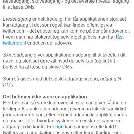
læseadgang, skriveadgang - og det øverste niveau: adgang
til at læse DMs.
Læseadgang
er helt fredelig, her får applikationen stort set
kun adgang til det som også kan findes offentligt via
twitter.com - det eneste jeg kan komme på der går udover er,
hvem man har blokeret (og selvfølgeligt hvis man har
låst
twitterprofil
er det en del udover).
Skriveadgang
giver applikationen adgang til at tweete i dit
navn, og stort set gøre alt hvad du selv kan (og lidt til) -
bortset fra at læse og skrive DMs.
Som så gives med det sidste adgangsniveau,
adgang til
DMs
.
Det behøver ikke være en applikation
Her bør man så være klar over, at hvis man giver sådan en
tredieparts-applikation adgang, giver man faktisk samtidigt
programmøren bag, eller en med adgang til applikationens
database - eller hvordan systemet nu er skruet sammen -
adgang til din konto. For
høn
kan sammensætte kald til
twitters api i applikationens navn efter forgodtbefindende.