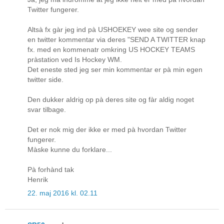
Twitter fungerer.
Altsà fx gàr jeg ind pà USHOEKEY wee site og sender
en twitter kommentar via deres "SEND A TWITTER knap
fx. med en kommenatr omkring US HOCKEY TEAMS
pràstation ved Is Hockey WM.
Det eneste sted jeg ser min kommentar er pà min egen
twitter side.
Den dukker aldrig op pà deres site og fàr aldig noget
svar tilbage.
Det er nok mig der ikke er med pà hvordan Twitter
fungerer.
Màske kunne du forklare...
Pà forhànd tak
Henrik
22. maj 2016 kl. 02.11