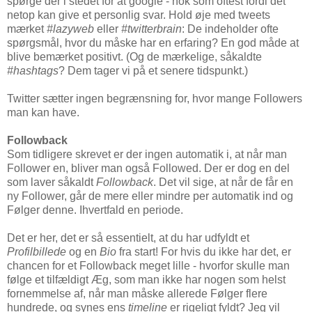
spørge dér i stedet for at google - nok som oftest fordi det
netop kan give et personlig svar. Hold øje med tweets
mærket
#lazyweb
eller
#twitterbrain
: De indeholder ofte
spørgsmål, hvor du måske har en erfaring? En god måde at
blive bemærket positivt. (Og de mærkelige, såkaldte
#hashtags
? Dem tager vi på et senere tidspunkt.)
Twitter sætter ingen begrænsning for, hvor mange Followers
man kan have.
Followback
Som tidligere skrevet er der ingen automatik i, at når man
Follower en, bliver man også Followed. Der er dog en del
som laver såkaldt
Followback
. Det vil sige, at når de får en
ny Follower, går de mere eller mindre per automatik ind og
Følger denne. Ihvertfald en periode.
Det er her, det er så essentielt, at du har udfyldt et
Profilbillede
og en
Bio
fra start! For hvis du ikke har det, er
chancen for et Followback meget lille - hvorfor skulle man
følge et tilfældigt Æg, som man ikke har nogen som helst
fornemmelse af, når man måske allerede Følger flere
hundrede, og synes ens
timeline
er rigeligt fyldt? Jeg vil