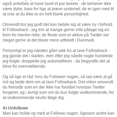
også anbefale at have lavet et par tweets - de behøver ikke
være dybe, bare for lige at prøve systemet; de er igen med til
at vise at du ikke er en helt blank personlighed.
Omvendt tror jeg godt det kan betale sig at være ny i forhold
til Followback - jeg tror at mange gerne ville påtage sig en
form for mentor-rolle; de fleste som er aktive på Twitter ser
meget gerne at det bliver mere udbredt i Danmark.
Personligt er jeg næsten gået væk fra at lave Followback -
jeg gjorde det i starten, men efter jeg nåede nogle hundrede
jeg fulgte, droppede jeg automatikken - da begyndte det at
blive for overvældende.
Og så lige et råd: hvis du Follower nogen, så lad være at gå
ind og bede dem om at lave Followback. Det virker omvendt,
du fremstår som en der ikke har forstået hvordan Twitter
fungerer, og i øvrigt som om du kun fulgte vedkommende, for
at vedkommende skulle følge dig.
At Unfollowe
Man kan holde op med at Followe nogen, ligesom andre kan