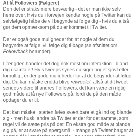
At få Followers (Følgere)
Den del er straks mere besværlig - det er man ikke selv
herre over. Hvis du i forvejen kendte nogle på Twitter kan du
selvfølgelig håbe de vil begynde at følge dig - hvis du altså
gør dem opmærksom på du er kommet til Twitter.
Der er også gode muligheder for, at nogle af dem du
begyndte at følge, vil følge dig tilbage (se afsnittet om
Followback
herunder).
I længden handler det dog nok mest om interaktion - bland
dig i samtaler! Hvis tweeps synes du siger noget sjovt eller
fornuftigt, er der gode muligheder for at de begynder at følge
dig. Du kan måske endda blive
retweetet
, altså at dit tweet
sendes videre til andres Followers, det kan være en rigtig
god måde at få nye Followers på, fordi de på den måde
opdager du er til.
Det kan måske i starten føles svært bare at gå ind og blande
sig - men husk, andre på Twitter er der for det samme, som
regel vil de sætte pris på det! En ekstra god måde at blande
sig på, er at svare på spørgsmål - mange på Twitter bruger at