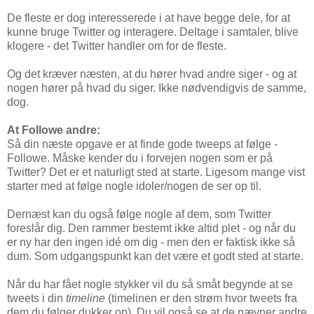
De fleste er dog interesserede i at have begge dele, for at
kunne bruge Twitter og interagere. Deltage i samtaler, blive
klogere - det Twitter handler om for de fleste.
Og det kræver næsten, at du hører hvad andre siger - og at
nogen hører på hvad du siger. Ikke nødvendigvis de samme,
dog.
At Followe andre:
Så din næste opgave er at finde gode tweeps at følge -
Followe. Måske kender du i forvejen nogen som er på
Twitter? Det er et naturligt sted at starte. Ligesom mange vist
starter med at følge nogle idoler/nogen de ser op til.
Dernæst kan du også følge nogle af dem, som Twitter
foreslår dig. Den rammer bestemt ikke altid plet - og når du
er ny har den ingen idé om dig - men den er faktisk ikke så
dum. Som udgangspunkt kan det være et godt sted at starte.
Når du har fået nogle stykker vil du så småt begynde at se
tweets i din
timeline
(timelinen er den strøm hvor tweets fra
dem du følger dukker op). Du vil også se at de nævner andre