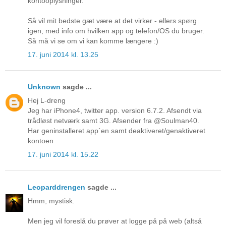
kontooplysninger.
Så vil mit bedste gæt være at det virker - ellers spørg
igen, med info om hvilken app og telefon/OS du bruger.
Så må vi se om vi kan komme længere :)
17. juni 2014 kl. 13.25
Unknown
sagde ...
Hej L-dreng
Jeg har iPhone4, twitter app. version 6.7.2. Afsendt via
trådløst netværk samt 3G. Afsender fra @Soulman40.
Har geninstalleret app´en samt deaktiveret/genaktiveret
kontoen
17. juni 2014 kl. 15.22
Leoparddrengen
sagde ...
Hmm, mystisk.
Men jeg vil foreslå du prøver at logge på på web (altså