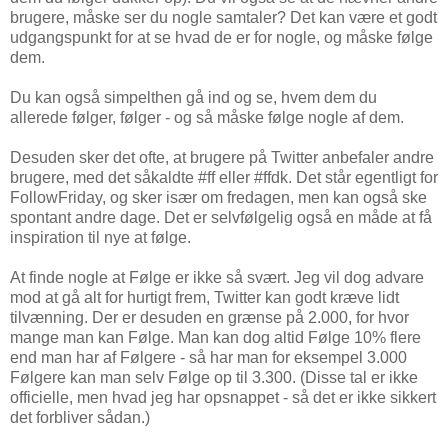
brugere, måske ser du nogle samtaler? Det kan være et godt
udgangspunkt for at se hvad de er for nogle, og måske følge
dem.
Du kan også simpelthen gå ind og se, hvem dem du
allerede følger, følger - og så måske følge nogle af dem.
Desuden sker det ofte, at brugere på Twitter anbefaler andre
brugere, med det såkaldte #ff eller #ffdk. Det står egentligt for
FollowFriday, og sker især om fredagen, men kan også ske
spontant andre dage. Det er selvfølgelig også en måde at få
inspiration til nye at følge.
At finde nogle at Følge er ikke så svært. Jeg vil dog advare
mod at gå alt for hurtigt frem, Twitter kan godt kræve lidt
tilvænning. Der er desuden en grænse på 2.000, for hvor
mange man kan Følge. Man kan dog altid Følge 10% flere
end man har af Følgere - så har man for eksempel 3.000
Følgere kan man selv Følge op til 3.300. (Disse tal er ikke
officielle, men hvad jeg har opsnappet - så det er ikke sikkert
det forbliver sådan.)