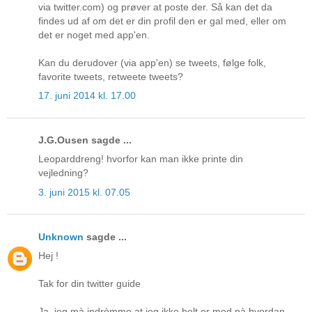
via twitter.com) og prøver at poste der. Så kan det da
findes ud af om det er din profil den er gal med, eller om
det er noget med app'en.
Kan du derudover (via app'en) se tweets, følge folk,
favorite tweets, retweete tweets?
17. juni 2014 kl. 17.00
J.G.Ousen sagde ...
Leoparddreng! hvorfor kan man ikke printe din
vejledning?
3. juni 2015 kl. 07.05
Unknown
sagde ...
Hej !
Tak for din twitter guide
Ja, jeg mà indròmme at jeg ikke helt er med pà hvordan