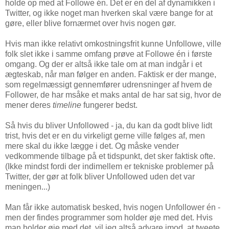
holde op med at Followe én. Det er en del af dynamikken i
Twitter, og ikke noget man hverken skal være bange for at
gøre, eller blive fornærmet over hvis nogen gør.
Hvis man ikke relativt omkostningsfrit kunne Unfollowe, ville
folk slet ikke i samme omfang prøve at Followe én i første
omgang. Og der er altså ikke tale om at man indgår i et
ægteskab, når man følger en anden. Faktisk er der mange,
som regelmæssigt gennemfører udrensninger af hvem de
Follower, de har msåke et maks antal de har sat sig, hvor de
mener deres
timeline
fungerer bedst.
Så hvis du bliver Unfollowed - ja, du kan da godt blive lidt
trist, hvis det er en du virkeligt gerne ville følges af, men
mere skal du ikke lægge i det. Og måske vender
vedkommende tilbage på et tidspunkt, det sker faktisk ofte.
(Ikke mindst fordi der indimellem er tekniske problemer på
Twitter, der gør at folk bliver Unfollowed uden det var
meningen...)
Man får ikke automatisk besked, hvis nogen Unfollower én -
men der findes programmer som holder øje med det. Hvis
man holder øje med det, vil jeg altså advare imod, at tweete