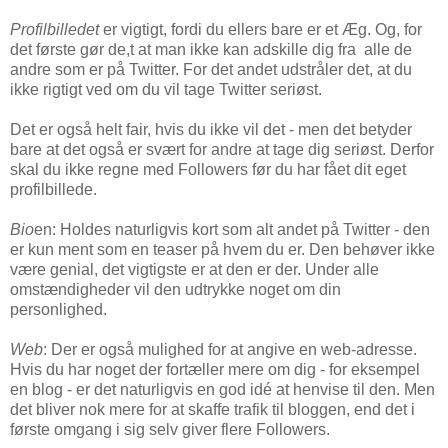
Profilbilledet
er vigtigt, fordi du ellers bare er et Æg. Og, for
det første gør de,t at man ikke kan adskille dig fra alle de
andre som er på Twitter. For det andet udstråler det, at du
ikke rigtigt ved om du vil tage Twitter seriøst.
Det er også helt fair, hvis du ikke vil det - men det betyder
bare at det også er svært for andre at tage dig seriøst. Derfor
skal du ikke regne med Followers før du har fået dit eget
profilbillede.
Bio
en: Holdes naturligvis kort som alt andet på Twitter - den
er kun ment som en teaser på hvem du er. Den behøver ikke
være genial, det vigtigste er at den er der. Under alle
omstændigheder vil den udtrykke noget om din
personlighed.
Web
: Der er også mulighed for at angive en web-adresse.
Hvis du har noget der fortæller mere om dig - for eksempel
en blog - er det naturligvis en god idé at henvise til den. Men
det bliver nok mere for at skaffe trafik til bloggen, end det i
første omgang i sig selv giver flere Followers.