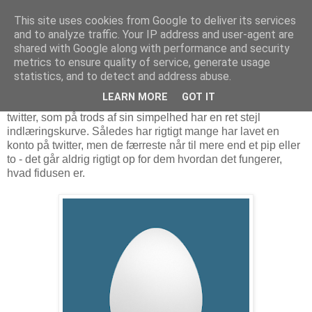
This site uses cookies from Google to deliver its services
and to analyze traffic. Your IP address and user-agent are
shared with Google along with performance and security
metrics to ensure quality of service, generate usage
De første skridt på twitter
statistics, and to detect and address abuse.
LEARN MORE
GOT IT
Dette er første kapitel i min twitterguide - en vejledning til
twitter, som på trods af sin simpelhed har en ret stejl
indlæringskurve. Således har rigtigt mange har lavet en
konto på twitter, men de færreste når til mere end et pip eller
to - det går aldrig rigtigt op for dem hvordan det fungerer,
hvad fidusen er.