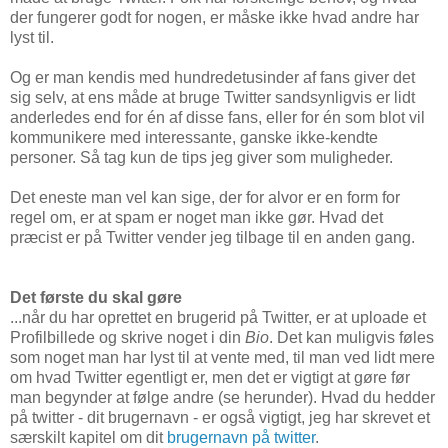
der fungerer godt for nogen, er måske ikke hvad andre har
lyst til.
Og er man kendis med hundredetusinder af fans giver det
sig selv, at ens måde at bruge Twitter sandsynligvis er lidt
anderledes end for én af disse fans, eller for én som blot vil
kommunikere med interessante, ganske ikke-kendte
personer. Så tag kun de tips jeg giver som muligheder.
Det eneste man vel kan sige, der for alvor er en form for
regel om, er at spam er noget man ikke gør. Hvad det
præcist er på Twitter vender jeg tilbage til en anden gang.
Det første du skal gøre
...når du har oprettet en brugerid på Twitter, er at uploade et
Profilbillede og skrive noget i din
Bio
. Det kan muligvis føles
som noget man har lyst til at vente med, til man ved lidt mere
om hvad Twitter egentligt er, men det er vigtigt at gøre før
man begynder at følge andre (se herunder). Hvad du hedder
på twitter - dit brugernavn - er også vigtigt, jeg har skrevet et
særskilt kapitel om dit
brugernavn på twitter
.