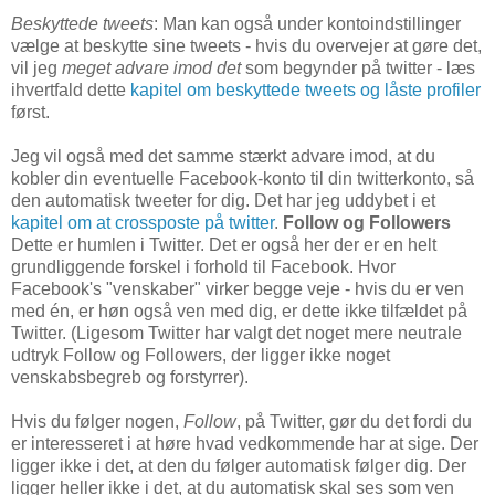
Beskyttede tweets
: Man kan også under kontoindstillinger
vælge at beskytte sine tweets - hvis du overvejer at gøre det,
vil jeg
meget advare imod det
som begynder på twitter - læs
ihvertfald dette
kapitel om beskyttede tweets og låste profiler
først.
Jeg vil også med det samme stærkt advare imod, at du
kobler din eventuelle Facebook-konto til din twitterkonto, så
den automatisk tweeter for dig. Det har jeg uddybet i et
kapitel om at crossposte på twitter
.
Follow og Followers
Dette er humlen i Twitter. Det er også her der er en helt
grundliggende forskel i forhold til Facebook. Hvor
Facebook's "venskaber" virker begge veje - hvis du er ven
med én, er høn også ven med dig, er dette ikke tilfældet på
Twitter. (Ligesom Twitter har valgt det noget mere neutrale
udtryk Follow og Followers, der ligger ikke noget
venskabsbegreb og forstyrrer).
Hvis du følger nogen,
Follow
, på Twitter, gør du det fordi du
er interesseret i at høre hvad vedkommende har at sige. Der
ligger ikke i det, at den du følger automatisk følger dig. Der
ligger heller ikke i det, at du automatisk skal ses som ven