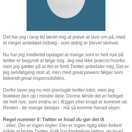
Det har jeg i lang tid tænkt mig at prøve at lave om på, med
et meget ambitiøst indlæg - som aldrig er blevet skrevet.
Nu har jeg imidlertid opdaget at mange som er helt nye på
twitter er begyndt at følge mig. Jeg ved ikke præcist hvorfor,
men jeg gætter på at det er fordi Twitter anbefaler mig. Det er
jeg selvfølgelig stolt af, men med
great powers
følger som
bekendt
great responsibilities
.
Derfor laver jeg nu min planlagte twitter-intro, men jeg
brækker den op i mindre dele. Denne første del er helliget
de helt nye, som endnu er i Ægget eller knapt er kommet ud.
Resten - de mange detaljer - må så komme henad vejen.
Regel nummer 0: Twitter er hvad
du
gør det til
...eller:
Der er ingen regler
. Der er ingen
rigtig
eller
forkert
måde at bruge Twitter. Folk har forskellige behov, og hvad