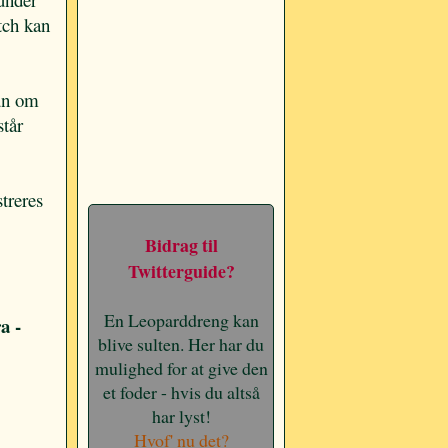
tch kan
kun om
står
streres
Bidrag til
Twitterguide?
En Leoparddreng kan
a -
blive sulten. Her har du
mulighed for at give den
et foder - hvis du altså
har lyst!
Hvof' nu det?