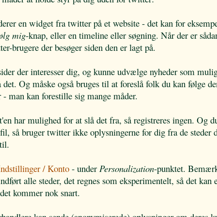
derer en widget fra twitter på et website - det kan for eksemp
ølg mig
-knap, eller en timeline eller søgning. Når der er såda
tter-brugere der besøger siden den er lagt på.
 sider der interesser dig, og kunne udvælge nyheder som muli
å det. Og måske også bruges til at foreslå folk du kan følge de
- man kan forestille sig mange måder.
'en har mulighed for at slå det fra, så registreres ingen. Og d
ofil, så bruger twitter ikke oplysningerne for dig fra de steder 
il.
Indstillinger / Konto
- under
Personalization
-punktet. Bemærk
indført alle steder, det regnes som eksperimentelt, så det kan
n det kommer nok snart.
rhandlere kan sende (anonymiserede) oplysninger om deres k