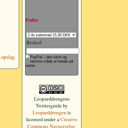
Foder
Besked
 opslag
Leoparddrengens
Twitterguide
by
Leoparddrengen
is
licensed under a
Creative
Commons Navngivelse-