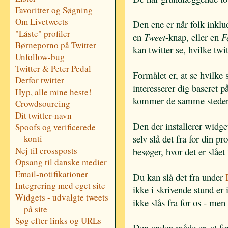
Favoritter og Søgning
Om Livetweets
Den ene er når folk inklu
"Låste" profiler
en
Tweet
-knap, eller en
F
Børneporno på Twitter
kan twitter se, hvilke twi
Unfollow-bug
Twitter & Peter Pedal
Formålet er, at se hvilke
Derfor twitter
interesserer dig baseret p
Hyp, alle mine heste!
kommer de samme steder 
Crowdsourcing
Dit twitter-navn
Den der installerer widget
Spoofs og verificerede
selv slå det fra for din pr
konti
Nej til crossposts
besøger, hvor det er slået t
Opsang til danske medier
Email-notifikationer
Du kan slå det fra under
Integrering med eget site
ikke i skrivende stund er 
Widgets - udvalgte tweets
ikke slås fra for os - me
på site
Søg efter links og URLs
Den anden måde er, at fo