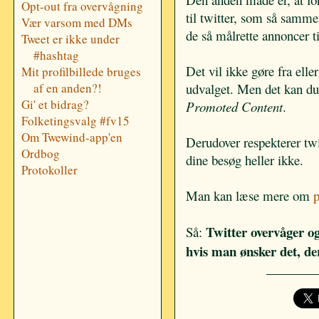
Opt-out fra overvågning
til twitter, som så samm
Vær varsom med DMs
de så målrette annoncer ti
Tweet er ikke under
#hashtag
Det vil ikke gøre fra eller
Mit profilbillede bruges
af en anden?!
udvalget. Men det kan du
Gi' et bidrag?
Promoted Content
.
Folketingsvalg #fv15
Om Twewind-app'en
Derudover respekterer twi
Ordbog
dine besøg heller ikke.
Protokoller
Man kan læse mere om
p
Twitter overvåger ogs
Så:
hvis man ønsker det, de