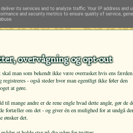
deliver its services and to analyze traffic. Your IP address and 
formance and security metrics to ensure quality of service, gen
abuse.
ter, overvågning og opt-out
et skal man som bekendt ikke være overrasket hvis ens færden
g registreres - også steder hvor man egentligt ikke føler den
oget at gøre.
ld til mange andre er de rene engle hvad dette angår, gør de de
de fortæller om det - og giver én en mulighed for at undgå d
ke ønsker det.
åder at holde styr på dig uden for twitter: