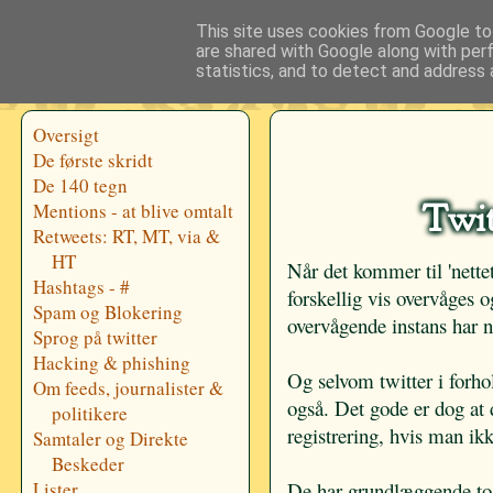
This site uses cookies from Google to 
are shared with Google along with per
statistics, and to detect and address 
Oversigt
De første skridt
De 140 tegn
Twit
Mentions - at blive omtalt
Retweets: RT, MT, via &
HT
Når det kommer til 'nett
Hashtags - #
forskellig vis overvåges o
Spam og Blokering
overvågende instans har n
Sprog på twitter
Hacking & phishing
Og selvom twitter i forho
Om feeds, journalister &
også. Det gode er dog at 
politikere
registrering, hvis man ik
Samtaler og Direkte
Beskeder
Lister
De har grundlæggende to m