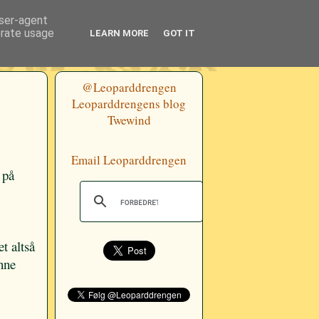
user-agent
erate usage
LEARN MORE
GOT IT
@Leoparddrengen
Leoparddrengens blog
Twewind
Email Leoparddrengen
 på
t altså
enne