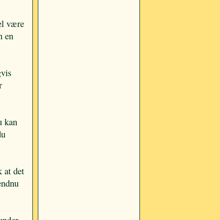
el være
n en
gvis
r
u kan
du
 at det
 endnu
under